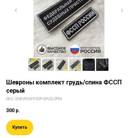
Шевроны комплект грудь/спина ФССП
серый
SKU:
SHEVRON-FSSP-GRUD-SPIN
300
р.
Купить