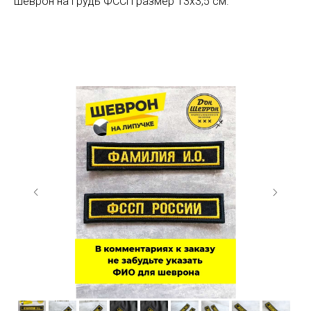
шеврон на грудь ФССП размер 13х3,5 см.