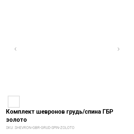
Комплект шевронов грудь/спина ГБР
золото
SKU:
SHEVRON-GBR-GRUD-SPIN-ZOLOTO