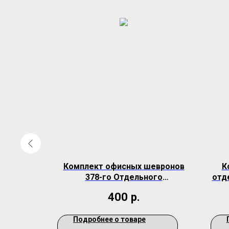
евронов
Комплект офисных шевронов
К
ка (в/ч
378-го Отдельного
отд
Радиотехнического Узла в/ч
400
р.
96876
Подробнее о товаре