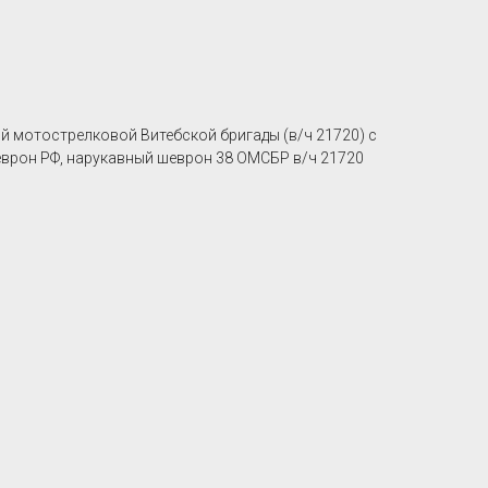
 мотострелковой Витебской бригады (в/ч 21720) c
еврон РФ, нарукавный шеврон 38 ОМСБР в/ч 21720