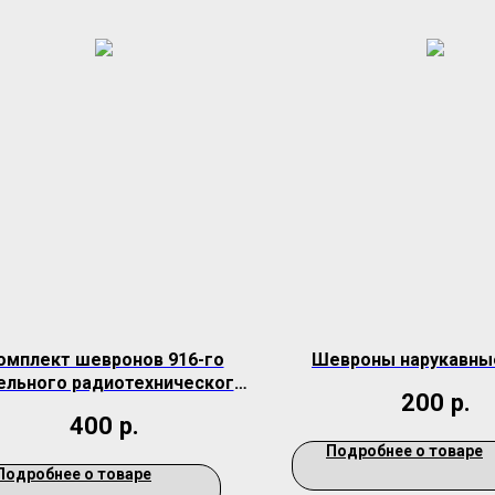
омплект шевронов 916-го
Шевроны нарукавны
ельного радиотехнического
200
р.
узла (в/ч 03340)
400
р.
Подробнее о товаре
Подробнее о товаре