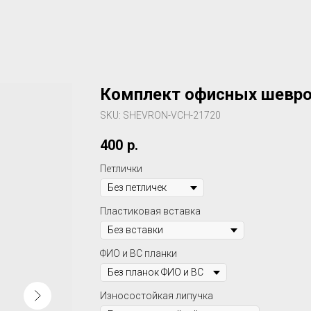
Комплект офисных шевро
SKU:
SHEVRON-VCH-21720
400
р.
Петлички
Пластиковая вставка
ФИО и ВС планки
Износостойкая липучка