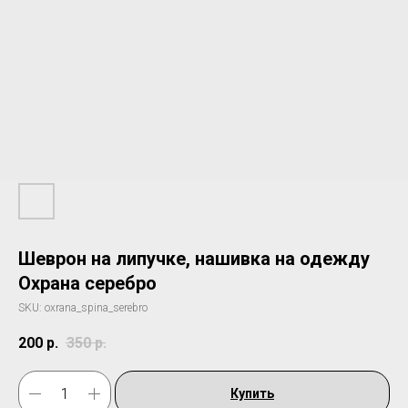
Шеврон на липучке, нашивка на одежду
Охрана серебро
SKU:
oxrana_spina_serebro
200
р.
350
р.
Купить