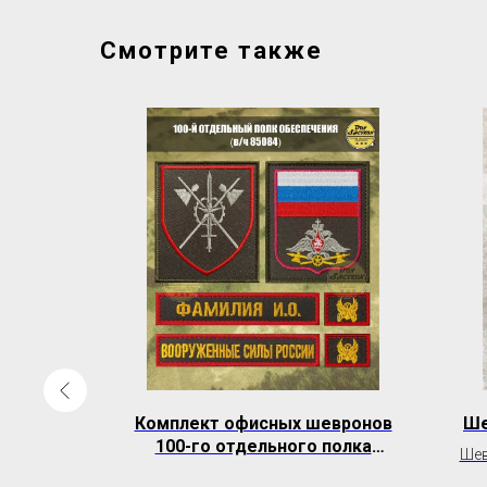
Смотрите также
пецсвязь
Комплект офисных шевронов
Ше
ьный
100-го отдельного полка
Шев
обеспечения (в/ч 85084)