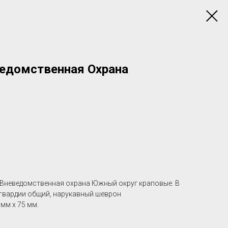
ведомственная Охрана
Вневедомственная охрана Южный округ краповые. В
сгвардии общий, нарукавный шеврон
мм х 75 мм.