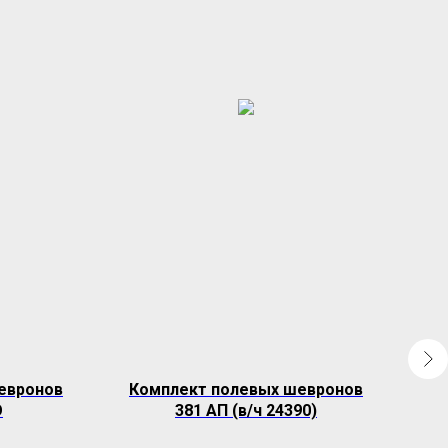
евронов
Комплект полевых шевронов
О
381 АП (в/ч 24390)
до