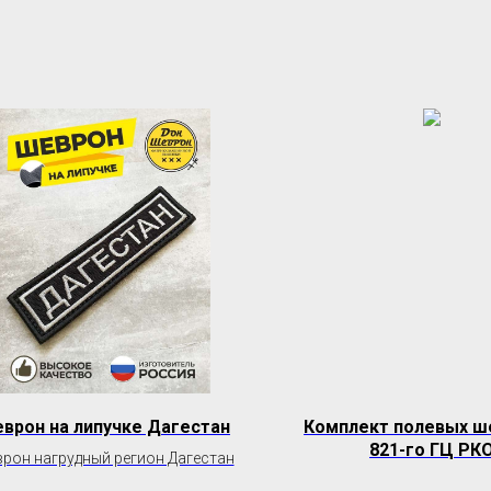
врон на липучке Дагестан
Комплект полевых ш
821-го ГЦ РК
рон нагрудный регион Дагестан