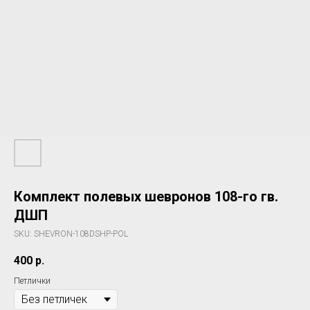
Комплект полевых шевронов 108-го гв.
ДШП
SKU:
SHEVRON-108DSHP-POL
400
р.
Петлички