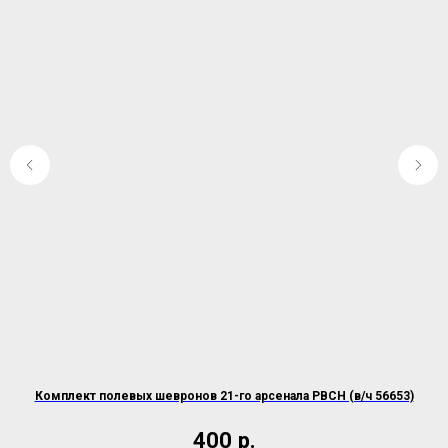
Комплект полевых шевронов 21-го арсенала РВСН (в/ч 56653)
400
р.