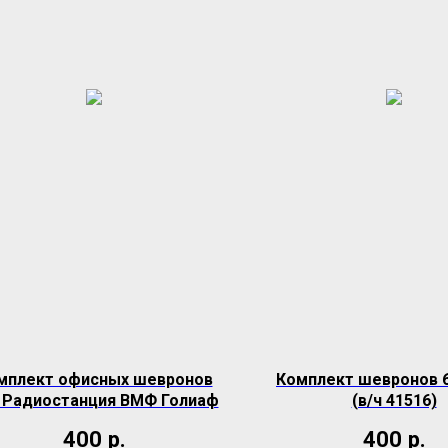
мплект офисных шевронов
Комплект шевронов 
 Радиостанция ВМФ Голиаф
(в/ч 41516)
400
р.
400
р.