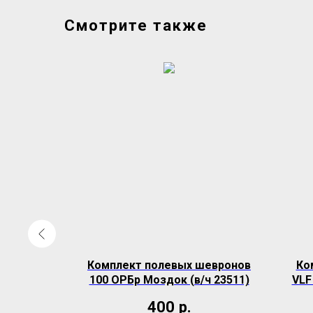
Смотрите также
ронов 32
Комплект полевых шевронов
Ко
0963)
100 ОРБр Моздок (в/ч 23511)
VLF
400
р.