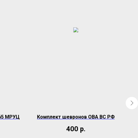
65 МРУЦ
Комплект шевронов ОВА ВС РФ
Ко
400
р.
А