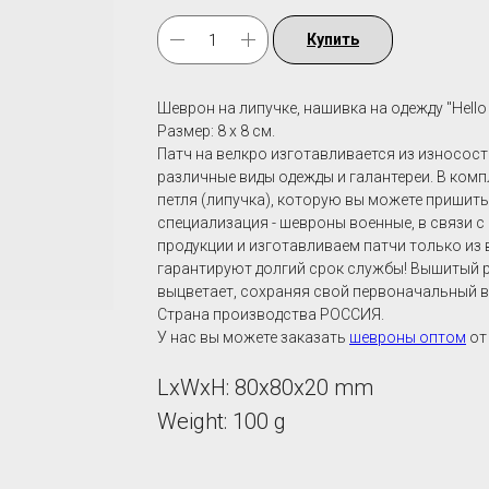
Купить
Шеврон на липучке, нашивка на одежду "Hello t
Размер: 8 х 8 см.
Патч на велкро изготавливается из износост
различные виды одежды и галантереи. В комп
петля (липучка), которую вы можете пришит
специализация - шевроны военные, в связи с
продукции и изготавливаем патчи только из
гарантируют долгий срок службы! Вышитый ри
выцветает, сохраняя свой первоначальный в
Страна производства РОССИЯ.
У нас вы можете заказать
шевроны оптом
от 
LxWxH: 80x80x20 mm
Weight: 100 g