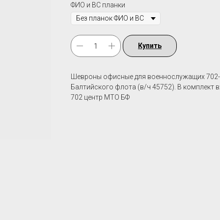
ФИО и ВС планки
Купить
Шевроны офисные для военнослужащих 702-о
Балтийского флота (в/ч 45752). В комплект 
702 центр МТО БФ