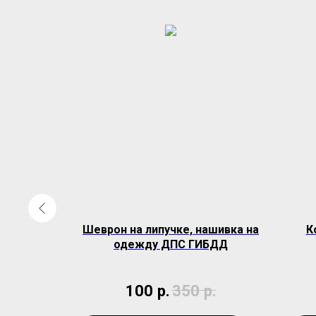
евронов
Шеврон на липучке, нашивка на
К
лова
одежду ДПС ГИБДД
100
р.
350
р.