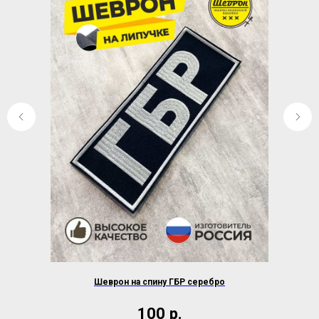
Шеврон на спину ГБР серебро
100
р.