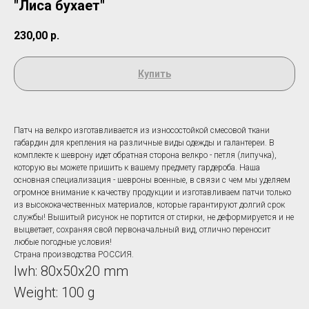
"Лиса бухает"
230,00
р.
Купить
Патч на велкро изготавливается из износостойкой смесовой ткани
габардин для крепления на различные виды одежды и галантереи. В
комплекте к шеврону идет обратная сторона велкро - петля (липучка),
которую вы можете пришить к вашему предмету гардероба. Наша
основная специализация - шевроны военные, в связи с чем мы уделяем
огромное внимание к качеству продукции и изготавливаем патчи только
из высококачественных материалов, которые гарантируют долгий срок
службы! Вышитый рисунок не портится от стирки, не деформируется и не
выцветает, сохраняя свой первоначальный вид, отлично переносит
любые погодные условия!
Страна производства РОССИЯ.
lwh: 80x50x20 mm
Weight: 100 g