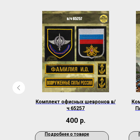
Курсовка
Комплект офисных шевронов в/
Ко
учки
ч 65257
П
400
р.
Подробнее о товаре