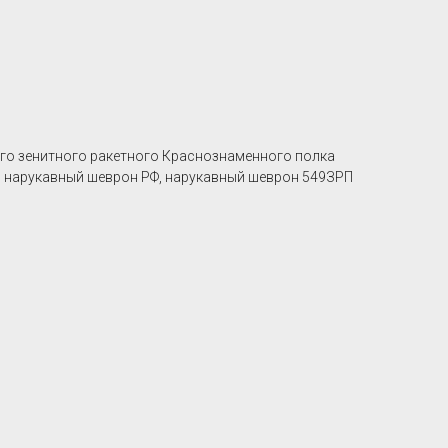
го зенитного ракетного Краснознаменного полка
ит: нарукавный шеврон РФ, нарукавный шеврон 549ЗРП