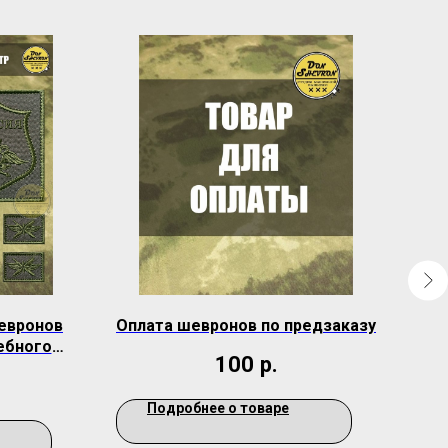
евронов
Оплата шевронов по предзаказу
Ком
ебного
й 
100
р.
Подробнее о товаре