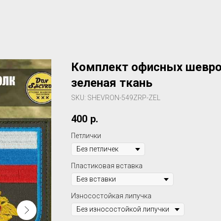
Комплект офисных шеврон
зеленая ткань
SKU:
SHEVRON-549ZRP-ZEL
400
р.
Петлички
Пластиковая вставка
Износостойкая липучка