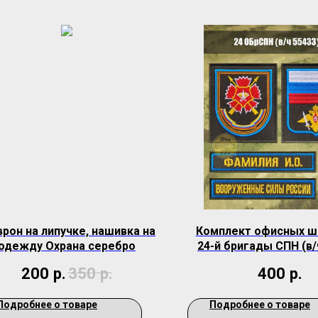
рон на липучке, нашивка на
Комплект офисных ш
одежду Охрана серебро
24-й бригады СПН (в/
зеленая ткан
200
р.
350
р.
400
р.
Подробнее о товаре
Подробнее о товаре