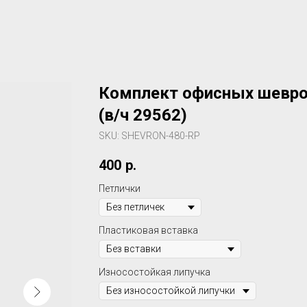
Комплект офисных шеврон
(в/ч 29562)
SKU:
SHEVRON-480-RP
400
р.
Петлички
Пластиковая вставка
Износостойкая липучка