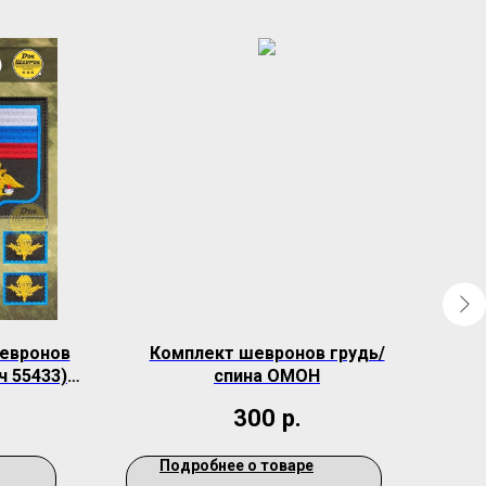
евронов
Комплект шевронов грудь/
Шев
ч 55433)
спина ОМОН
о
ь
300
р.
Подробнее о товаре