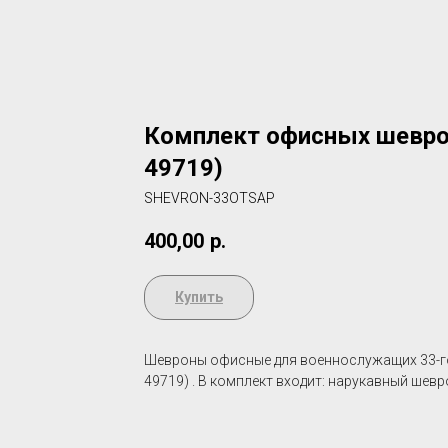
Комплект офисных шеврон
49719)
SHEVRON-33OTSAP
400,00
р.
Купить
Шевроны офисные для военнослужащих 33-го
49719) . В комплект входит: нарукавный шев