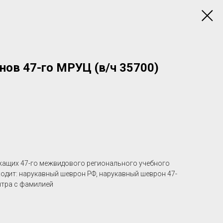
ов 47-го МРУЦ (в/ч 35700)
ащих 47-го межвидового регионального учебного
входит: нарукавный шеврон РФ, нарукавный шеврон 47-
нтра c фамилией