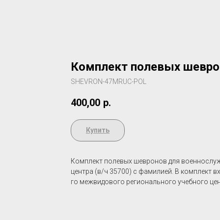
Комплект полевых шеврон
SHEVRON-47MRUC-POL
400,00
р.
Купить
Комплект полевых шевронов для военнослуж
центра (в/ч 35700) c фамилией. В комплект 
го межвидового регионального учебного це