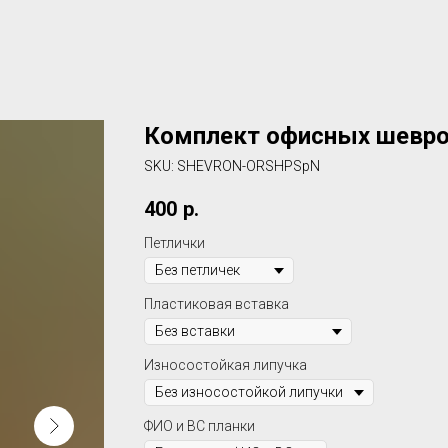
Комплект офисных шевр
SKU:
SHEVRON-ORSHPSpN
400
р.
Петлички
Пластиковая вставка
Износостойкая липучка
ФИО и ВС планки