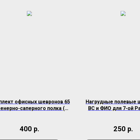
плект офисных шевронов 65
Нагрудные полевые 
енерно-саперного полка (в/
ВС и ФИО для 7-ой Р
ч 54626)
дивизии
400
р.
250
р.