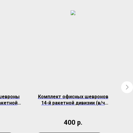
шевроны
Комплект офисных шевронов
Шев
акетной
14-й ракетной дивизии (в/ч
34096)
400
р.