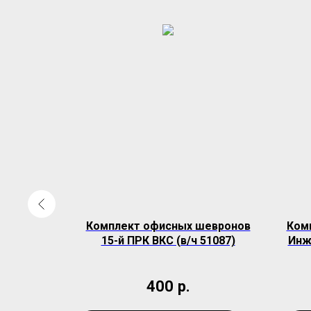
Чечня
Комплект офисных шевронов
Ком
15-й ПРК ВКС (в/ч 51087)
Инж
н Чечня
400
р.