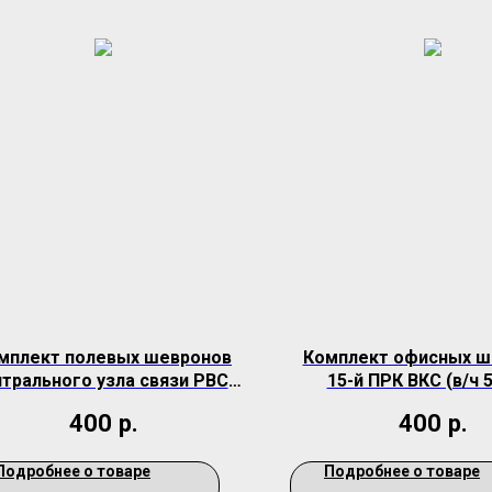
мплект полевых шевронов
Комплект офисных ш
трального узла связи РВСН
15-й ПРК ВКС (в/ч 
(в/ч 33790)
400
р.
400
р.
Подробнее о товаре
Подробнее о товаре