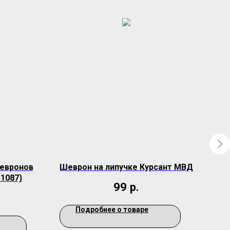
евронов
Шеврон на липучке Курсант МВД
Ко
51087)
99
р.
Подробнее о товаре