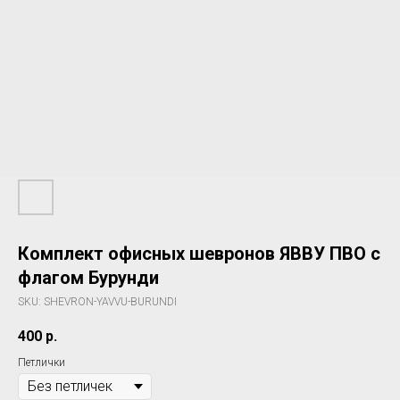
Комплект офисных шевронов ЯВВУ ПВО с
флагом Бурунди
SKU:
SHEVRON-YAVVU-BURUNDI
400
р.
Петлички