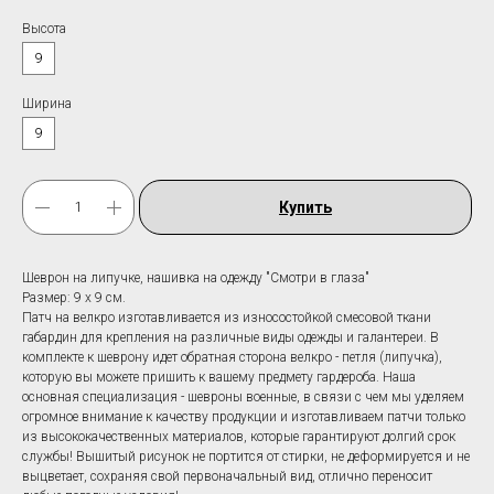
Высота
9
Ширина
9
Купить
Шеврон на липучке, нашивка на одежду "Смотри в глаза"
Размер: 9 х 9 см.
Патч на велкро изготавливается из износостойкой смесовой ткани
габардин для крепления на различные виды одежды и галантереи. В
комплекте к шеврону идет обратная сторона велкро - петля (липучка),
которую вы можете пришить к вашему предмету гардероба. Наша
основная специализация - шевроны военные, в связи с чем мы уделяем
огромное внимание к качеству продукции и изготавливаем патчи только
из высококачественных материалов, которые гарантируют долгий срок
службы! Вышитый рисунок не портится от стирки, не деформируется и не
выцветает, сохраняя свой первоначальный вид, отлично переносит