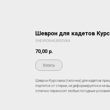
Шеврон для кадетов Курсо
SHEVRON-KURSOVKA
70,00
р.
Купить
Шеврон Курсовка (галочка) для кадетов при
портится от стирки, не деформируется и не 
отлично переносит любые погодные условия