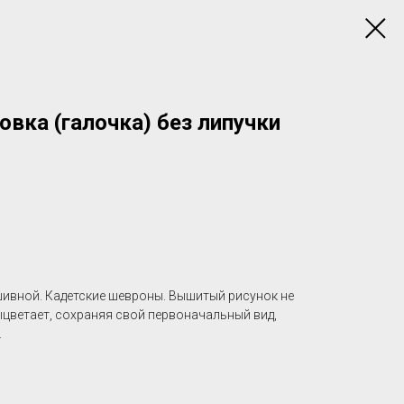
вка (галочка) без липучки
шивной. Кадетские шевроны. Вышитый рисунок не
выцветает, сохраняя свой первоначальный вид,
.