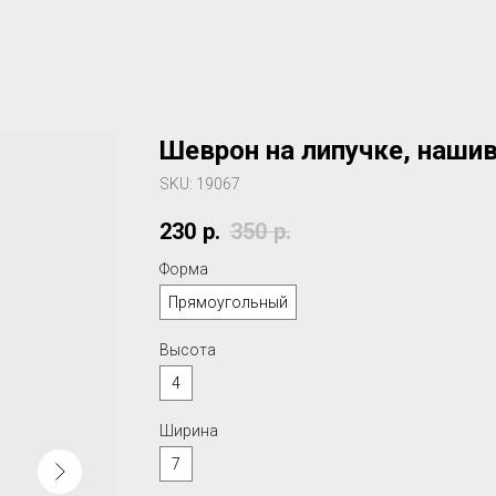
Шеврон на липучке, нашив
SKU:
19067
230
р.
350
р.
Форма
Прямоугольный
Высота
4
Ширина
7