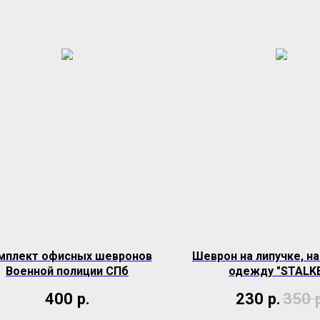
мплект офисных шевронов
Шеврон на липучке, н
Военной полиции СПб
одежду "STALK
400
р.
230
р.
350