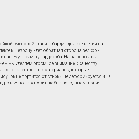
"
ойкой смесовой ткани габардин для крепления на
лекте к шеврону идет обратная сторона велкро -
ь к вашему предмету гардероба. Наша основная
 чем мы уделяем огромное внимание к качеству
 высококачественных материалов, которые
сунок не портится от стирки, не деформируется и не
ид, отлично переносит любые погодные условия!