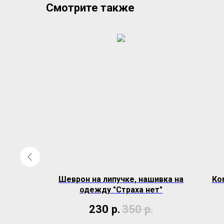
Смотрите также
евронов
Шеврон на липучке, нашивка на
Ко
якова
одежду "Страха нет"
230
р.
350
р.