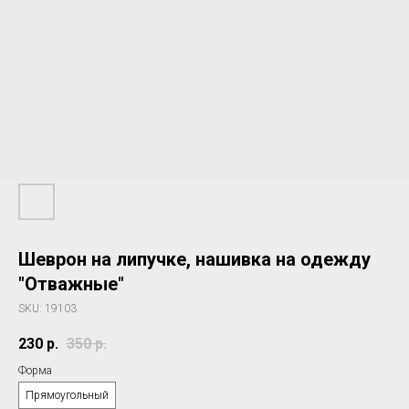
Шеврон на липучке, нашивка на одежду
"Отважные"
SKU:
19103
230
р.
350
р.
Форма
Прямоугольный