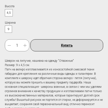
Высота
4,5
Ширина
9
Купить
Шеврон на липучке, нашивка на одежду "Отважные"
Размер: 9 х 4,5 см.
Патч на велкро изготавливается из износостойкой смесовой ткани
габардин для крепления на различные виды одежды и галантереи. В
комплекте к шеврону идет обратная сторона велкро - петля (липучка),
которую вы можете пришить к вашему предмету гардероба. Наша
основная специализация - шевроны военные, в связи с чем мы уделяем
огромное внимание к качеству продукции и изготавливаем патчи только
из высококачественных материалов, которые гарантируют долгий срок
службы! Вышитый рисунок не портится от стирки, не деформируется и не
выцветает, сохраняя свой первоначальный вид, отлично переносит