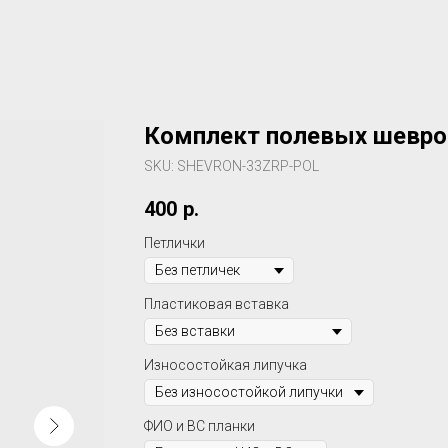
Комплект полевых шеврон
SKU:
SHEVRON-33ZRP-POL
400
р.
Петлички
Пластиковая вставка
Износостойкая липучка
ФИО и ВС планки