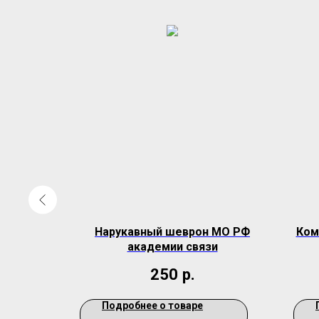
шивка на
Нарукавный шеврон МО РФ
Ком
тическая
академии связи
.
250
р.
Подробнее о товаре