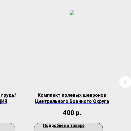
 грудь/
Комплект полевых шевронов
Шев
ДИЯ
Центрального Военного Округа
400
р.
Подробнее о товаре