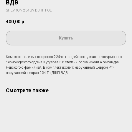
ВДВ
SHEVRON-234GV-DSHP-POL
400,00
р.
Купить
Комплект полевых шевронов 234-го гвардейского десантно-штурмового
Черноморского ордена Кутузова 3-й степени полка имени Александра
Невского с фамилией. В комплект входит: нарукавный шеврон РФ,
нарукавный шеврон 234 Гв ДШП ВДВ
Смотрите также