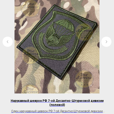
Нарукавный шеврон РФ 7-ой Десантно-Штурмовой дивизии
Ко
(полевой)
Один нарукавный шеврон РФ 7-ой Десантно-Штурмовой дивизии