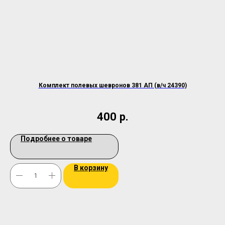
Комплект полевых шевронов 381 АП (в/ч 24390)
На
400
р.
Подробнее о товаре
В корзину