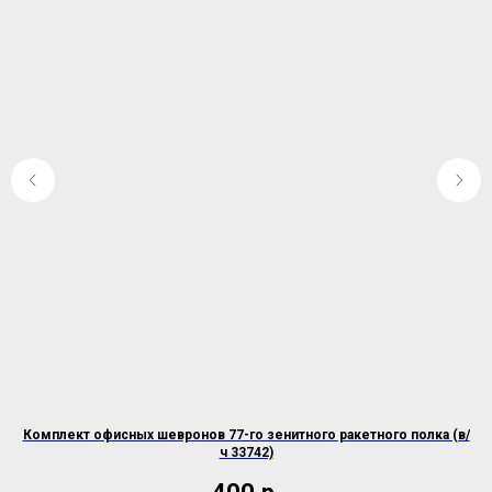
Комплект офисных шевронов 77-го зенитного ракетного полка (в/
Ш
ч 33742)