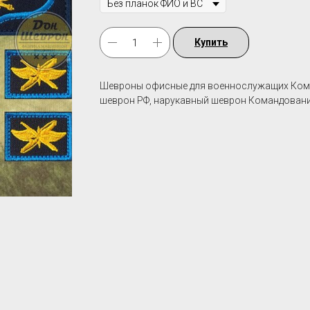
Купить
Шевроны офисные для военнослужащих Коман
шеврон РФ, нарукавный шеврон Командован