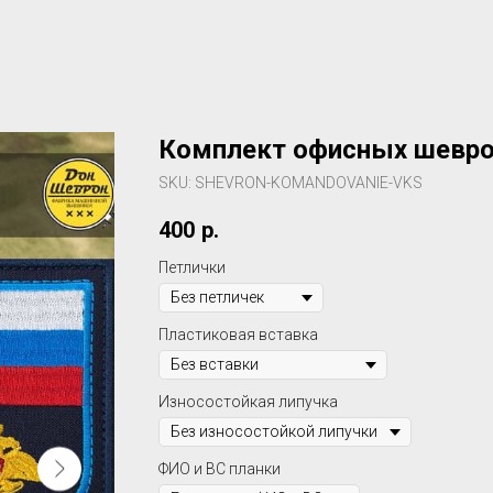
Комплект офисных шевро
SKU:
SHEVRON-KOMANDOVANIE-VKS
400
р.
Петлички
Пластиковая вставка
Износостойкая липучка
ФИО и ВС планки