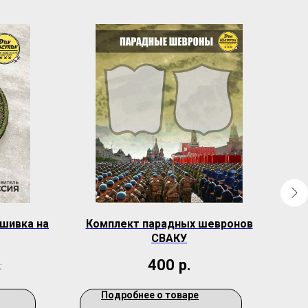
ашивка на
Комплект парадных шевронов
К
СВАКУ
спи
.
400
р.
Подробнее о товаре