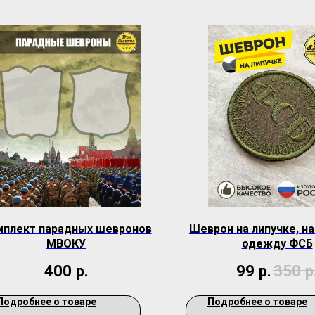
мплект парадных шевронов
Шеврон на липучке, н
МВОКУ
одежду ФСБ
400
р.
99
р.
350
р
Подробнее о товаре
Подробнее о товаре