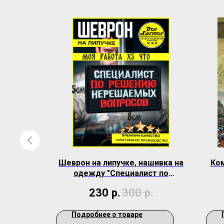
евронов
Шеврон на липучке, нашивка на
Ко
 55433)
одежду "Специалист по
решению нерешаемых
230
р.
300
р.
вопросов"
Подробнее о товаре