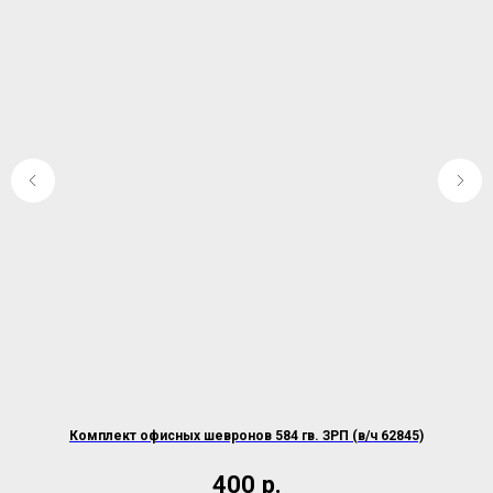
Комплект офисных шевронов 584 гв. ЗРП (в/ч 62845)
Ко
400
р.