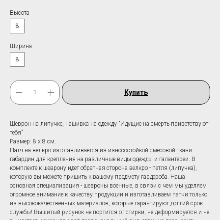
Высота
8
Ширина
8
Купить
Шеврон на липучке, нашивка на одежду "Идущие на смерть приветствуют
тебя"
Размер: 8 х 8 см.
Патч на велкро изготавливается из износостойкой смесовой ткани
габардин для крепления на различные виды одежды и галантереи. В
комплекте к шеврону идет обратная сторона велкро - петля (липучка),
которую вы можете пришить к вашему предмету гардероба. Наша
основная специализация - шевроны военные, в связи с чем мы уделяем
огромное внимание к качеству продукции и изготавливаем патчи только
из высококачественных материалов, которые гарантируют долгий срок
службы! Вышитый рисунок не портится от стирки, не деформируется и не