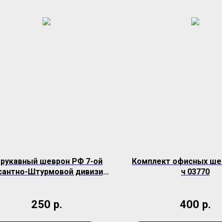
рукавный шеврон РФ 7-ой
Комплект офисных ше
антно-Штурмовой дивизии
ч 03770
(полевой)
250
р.
400
р.