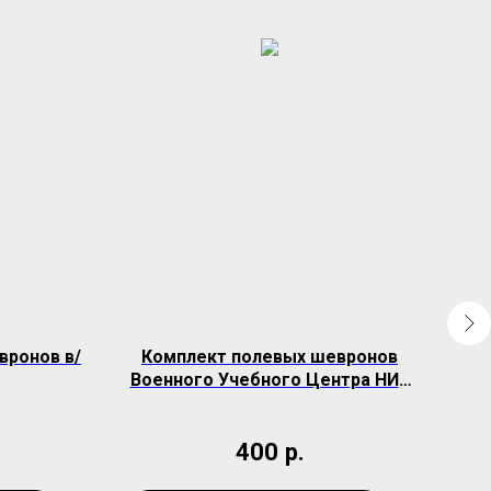
вронов в/
Комплект полевых шевронов
Военного Учебного Центра НИУ
(
ВШЭ
400
р.