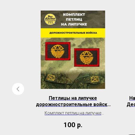
евронов
Петлицы на липучке
На
/ч 93855)
дорожностроительные войска
Дес
РОССИИ
Комплект петлиц на липучке
дорожностроительные войска
100
р.
РОССИИ