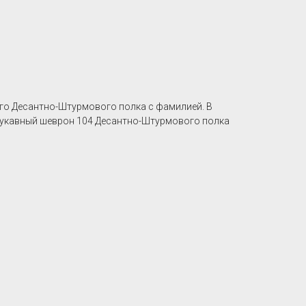
го Десантно-Штурмового полка c фамилией. В
арукавный шеврон 104 Десантно-Штурмового полка