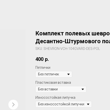
Комплект полевых шевро
Десантно-Штурмового по
SKU:
SHEVRON-VCH-104GVARD-DES-POL
400
р.
Петлички
Пластиковая вставка
Износостойкая липучка