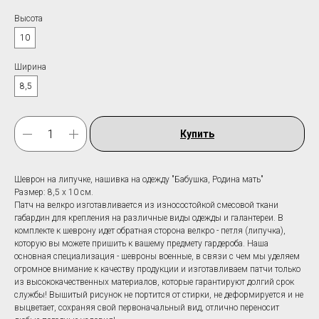
Высота
10
Ширина
8,5
Купить
Шеврон на липучке, нашивка на одежду "Бабушка, Родина мать"
Размер: 8,5 х 10 см.
Патч на велкро изготавливается из износостойкой смесовой ткани
габардин для крепления на различные виды одежды и галантереи. В
комплекте к шеврону идет обратная сторона велкро - петля (липучка),
которую вы можете пришить к вашему предмету гардероба. Наша
основная специализация - шевроны военные, в связи с чем мы уделяем
огромное внимание к качеству продукции и изготавливаем патчи только
из высококачественных материалов, которые гарантируют долгий срок
службы! Вышитый рисунок не портится от стирки, не деформируется и не
выцветает, сохраняя свой первоначальный вид, отлично переносит