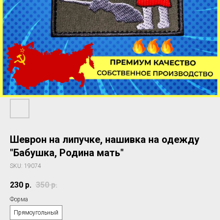
Шеврон на липучке, нашивка на одежду
"Бабушка, Родина мать"
SKU:
19074
230
р.
350
р.
Форма
Прямоугольный