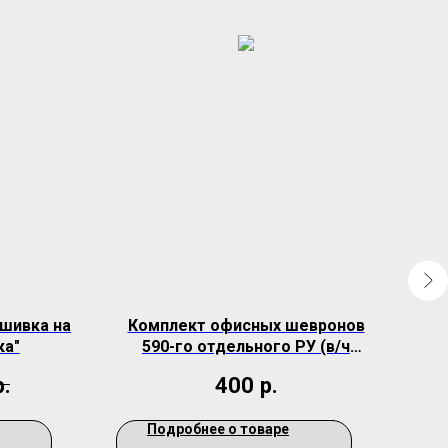
ашивка на
Комплект офисных шевронов
Шев
ка"
590-го отдельного РУ (в/ч
84680)
р.
400
р.
Подробнее о товаре