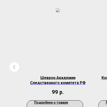
шивка на
Шеврон Академии
Ко
02"
Следственного комитета РФ
.
99
р.
Подробнее о товаре