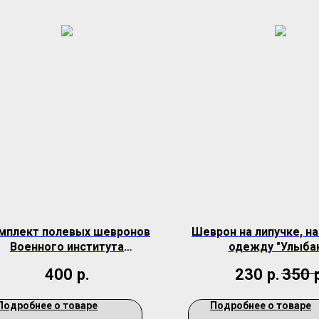
мплект полевых шевронов
Шеврон на липучке, н
Военного института
одежду "Улыба
железнодорожных войск
400
р.
230
р.
350
Подробнее о товаре
Подробнее о товаре