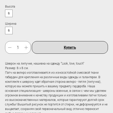
Высота
8
Ширина
8
Купить
Шеврон на липучке, нашивка на одежду "Look, love, touch"
Размер: 8 х 8 см.
Патч на велкро изготавливается из износостойкой смесовой ткани
габардин для крепления на различные виды одежды и галантереи. В
комплекте к шеврону идет обратная сторона велкро - петля (липучка),
которую вы можете пришить к вашему предмету гардероба. Наша
основная специализация - шевроны военные, в связи с чем мы уделяем
огромное внимание к качеству продукции и изготавливаем патчи только
из высококачественных материалов, которые гарантируют долгий срок
службы! Вышитый рисунок не портится от стирки, не деформируется и не
выцветает, сохраняя свой первоначальный вид, отлично переносит