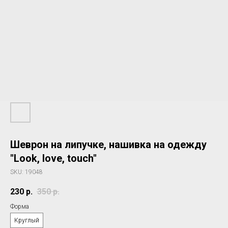
Шеврон на липучке, нашивка на одежду
"Look, love, touch"
SKU:
19048
230
р.
350
р.
Форма
Круглый