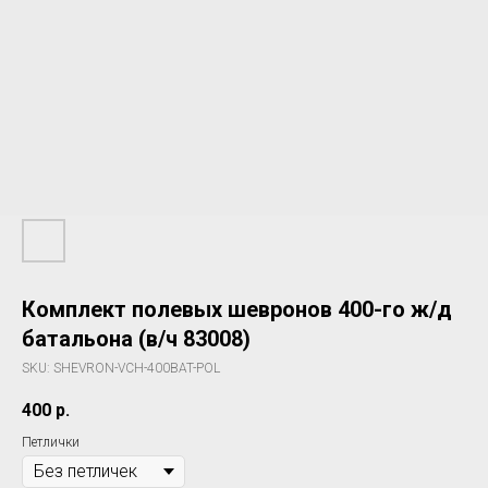
Комплект полевых шевронов 400-го ж/д
батальона (в/ч 83008)
SKU:
SHEVRON-VCH-400BAT-POL
400
р.
Петлички