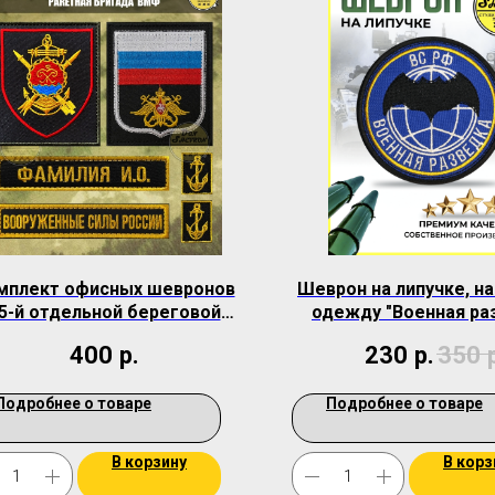
мплект офисных шевронов
Шеврон на липучке, н
5-й отдельной береговой
одежду "Военная ра
ракетной бригады ВМФ
400
р.
230
р.
350
Подробнее о товаре
Подробнее о товаре
В корзину
В корз