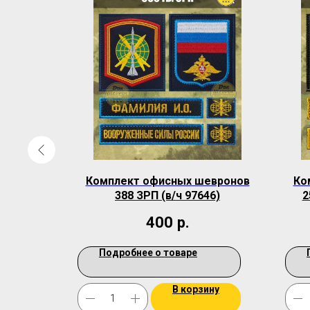
евронов
Комплект офисных шевронов
Ко
круг
388 ЗРП (в/ч 97646)
2
400
р.
Подробнее о товаре
ину
В корзину