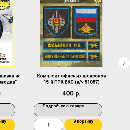
ашивка на
Комплект офисных шевронов
Шев
зведка"
15-й ПРК ВКС (в/ч 51087)
р.
400
р.
Подробнее о товаре
ину
В корзину