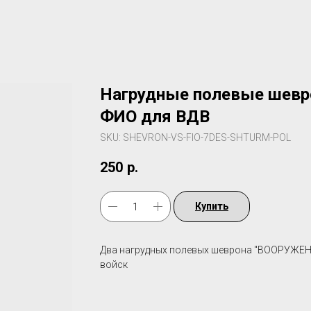
Нагрудные полевые шевр
ФИО для ВДВ
SKU:
SHEVRON-VS-FIO-7DES-SHTURM-POL
250
р.
Купить
Два нагрудных полевых шеврона "ВООРУЖЕН
войск