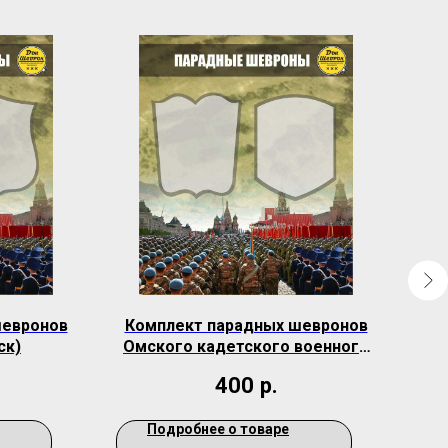
шевронов
Комплект парадных шевронов
Ко
ск)
Омского кадетского военного
корпуса МО РФ
400
р.
Подробнее о товаре