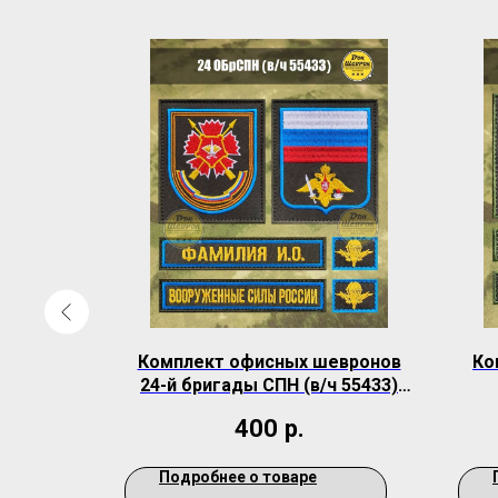
ронов 28
Комплект офисных шевронов
Ко
войск (в/
24-й бригады СПН (в/ч 55433)
зеленая ткань
400
р.
Подробнее о товаре