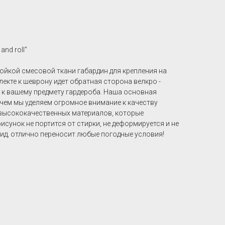
nd roll"
ойкой смесовой ткани габардин для крепления на
лекте к шеврону идет обратная сторона велкро -
ь к вашему предмету гардероба. Наша основная
 чем мы уделяем огромное внимание к качеству
 высококачественных материалов, которые
сунок не портится от стирки, не деформируется и не
ид, отлично переносит любые погодные условия!