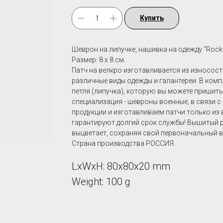
Купить
Шеврон на липучке, нашивка на одежду "Rock a
Размер: 8 х 8 см.
Патч на велкро изготавливается из износост
различные виды одежды и галантереи. В комп
петля (липучка), которую вы можете пришит
специализация - шевроны военные, в связи с
продукции и изготавливаем патчи только из
гарантируют долгий срок службы! Вышитый ри
выцветает, сохраняя свой первоначальный в
Страна производства РОССИЯ.
LxWxH: 80x80x20 mm
Weight: 100 g