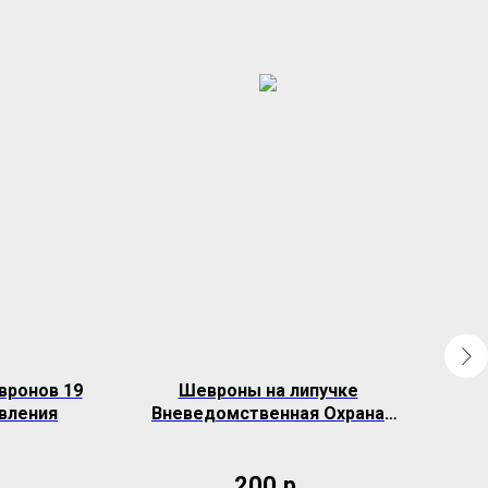
вронов 19
Шевроны на липучке
Ко
вления
Вневедомственная Охрана
Я
Росгвардия Северо-западный
округ
200
р.