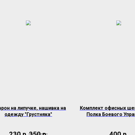
рон на липучке, нашивка на
Комплект офисных ше
одежду "Грустняка"
Полка Боевого Упра
230
р.
350
р.
400
р.