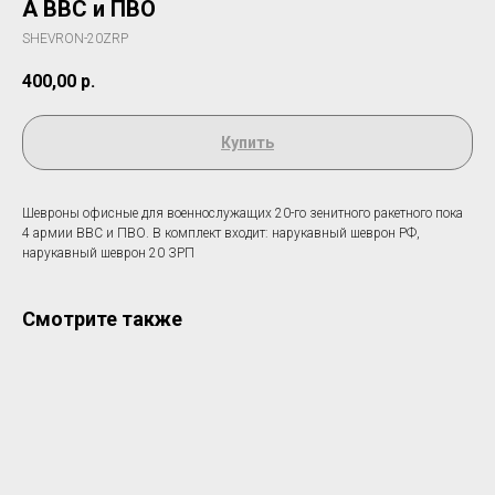
А ВВС и ПВО
SHEVRON-20ZRP
400,00
р.
Купить
Шевроны офисные для военнослужащих 20-го зенитного ракетного пока
4 армии ВВС и ПВО. В комплект входит: нарукавный шеврон РФ,
нарукавный шеврон 20 ЗРП
Смотрите также