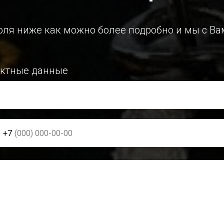
оля ниже как можно более подробно и мы с Ва
актные данные
+7
рмация о шевронах
р части/подразделения, название ВУЗа