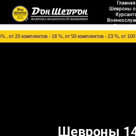
Главная
Шевроны о
Курсант
Военнослу
Госслуж
плектов - 18 %, от 50 комплектов - 23 %, от 100 компле
Шевроны 142