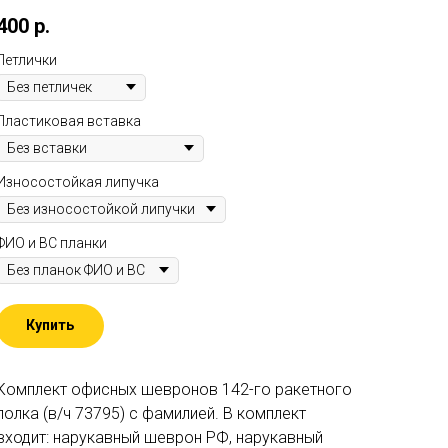
400
р.
Петлички
Пластиковая вставка
Износостойкая липучка
ФИО и ВС планки
Купить
Комплект офисных шевронов 142-го ракетного
полка (в/ч 73795) c фамилией. В комплект
входит: нарукавный шеврон РФ, нарукавный