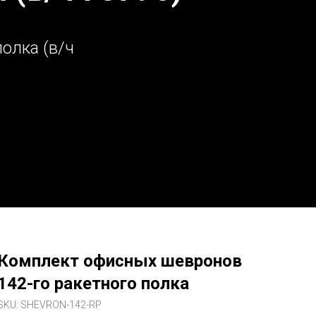
олка (в/ч
Комплект офисных шевронов
142-го ракетного полка
SKU:
SHEVRON-142-RP