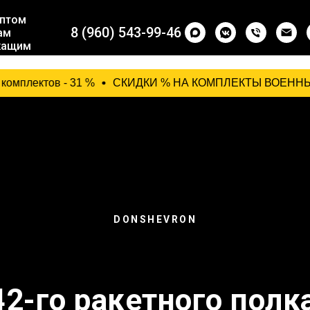
птом
8 (960) 543-99-46
ам
жащим
ащим
ктов - 31 %
СКИДКИ % НА КОМПЛЕКТЫ ВОЕННЫХ ШЕВРОНОВ: 
DONSHEVRON
-го ракетного полка