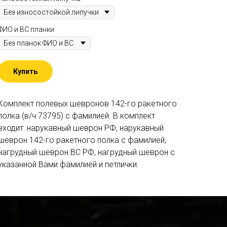
ФИО и ВС планки
Купить
Комплект полевых шевронов 142-го ракетного
полка (в/ч 73795) c фамилией. В комплект
входит: нарукавный шеврон РФ, нарукавный
шеврон 142-го ракетного полка c фамилией,
нагрудный шеврон ВС РФ, нагрудный шеврон с
указанной Вами фамилией и петлички.