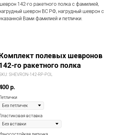
шеврон 142-го ракетного полка c фамилией,
нагрудный шеврон ВС РФ, нагрудный шеврон с
указанной Вами фамилией и петлички.
Комплект полевых шевронов
142-го ракетного полка
SKU:
SHEVRON-142-RP-POL
400
р.
Петлички
Пластиковая вставка
Износостойкая липучка