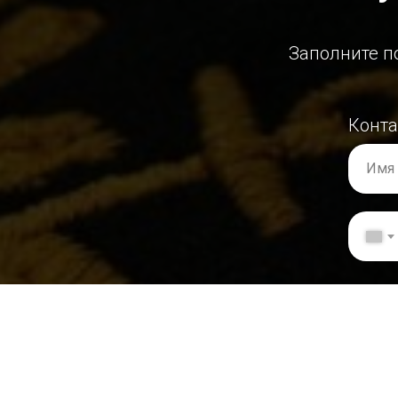
Заполните п
Конт
Имя
Инфо
Номе