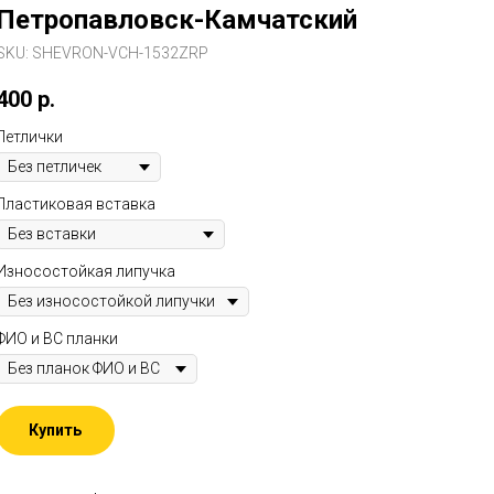
Петропавловск-Камчатский
SKU:
SHEVRON-VCH-1532ZRP
400
р.
Петлички
Пластиковая вставка
Износостойкая липучка
ФИО и ВС планки
Купить