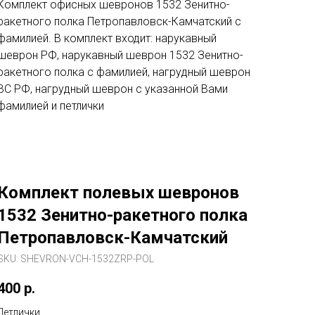
Комплект офисных шевронов 1532 Зенитно-
ракетного полка Петропавловск-Камчатский c
фамилией. В комплект входит: нарукавный
шеврон РФ, нарукавный шеврон 1532 Зенитно-
ракетного полка c фамилией, нагрудный шеврон
ВС РФ, нагрудный шеврон с указанной Вами
фамилией и петлички
Комплект полевых шевронов
1532 Зенитно-ракетного полка
Петропавловск-Камчатский
SKU:
SHEVRON-VCH-1532ZRP-POL
400
р.
Петлички