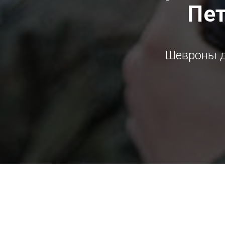
Пет
Шевроны д