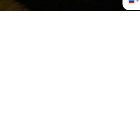
Инфо
Номе