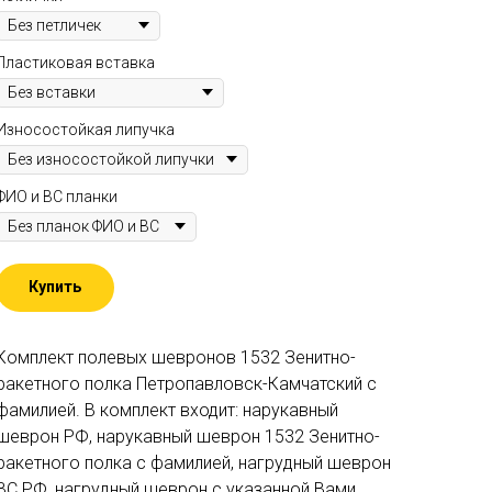
Пластиковая вставка
Износостойкая липучка
ФИО и ВС планки
Купить
Комплект полевых шевронов 1532 Зенитно-
ракетного полка Петропавловск-Камчатский c
фамилией. В комплект входит: нарукавный
шеврон РФ, нарукавный шеврон 1532 Зенитно-
ракетного полка c фамилией, нагрудный шеврон
ВС РФ, нагрудный шеврон с указанной Вами