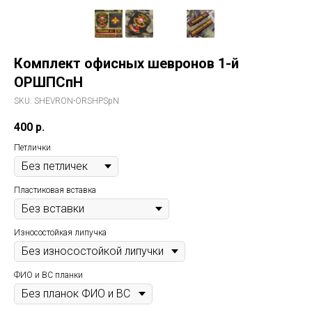
Комплект офисных шевронов 1-й
ОРШПСпН
SKU:
SHEVRON-ORSHPSpN
400
р.
Петлички
Пластиковая вставка
Износостойкая липучка
ФИО и ВС планки