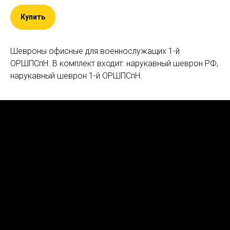
Купить
Шевроны офисные для военнослужащих 1-й
ОРШПСпН. В комплект входит: нарукавный шеврон РФ,
нарукавный шеврон 1-й ОРШПСпН.