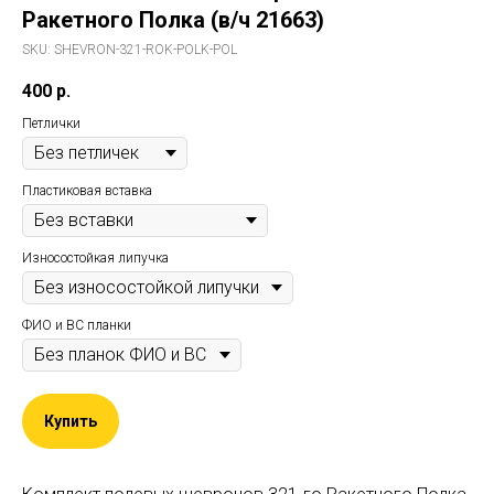
Ракетного Полка (в/ч 21663)
SKU:
SHEVRON-321-ROK-POLK-POL
400
р.
Петлички
Пластиковая вставка
Износостойкая липучка
ФИО и ВС планки
Купить