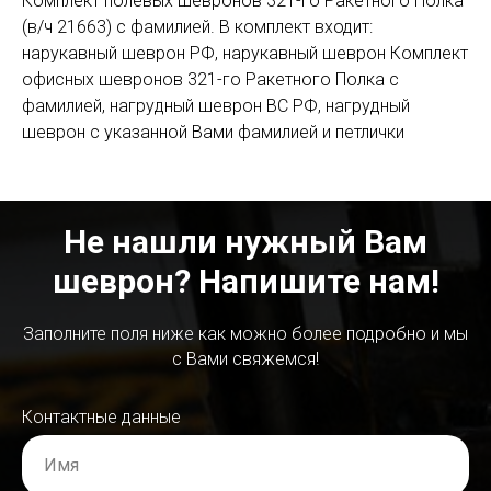
Комплект полевых шевронов 321-го Ракетного Полка
(в/ч 21663) c фамилией. В комплект входит:
нарукавный шеврон РФ, нарукавный шеврон Комплект
офисных шевронов 321-го Ракетного Полка c
фамилией, нагрудный шеврон ВС РФ, нагрудный
шеврон с указанной Вами фамилией и петлички
Не нашли нужный Вам
шеврон? Напишите нам!
Заполните поля ниже как можно более подробно и мы
с Вами свяжемся!
Контактные данные
Имя