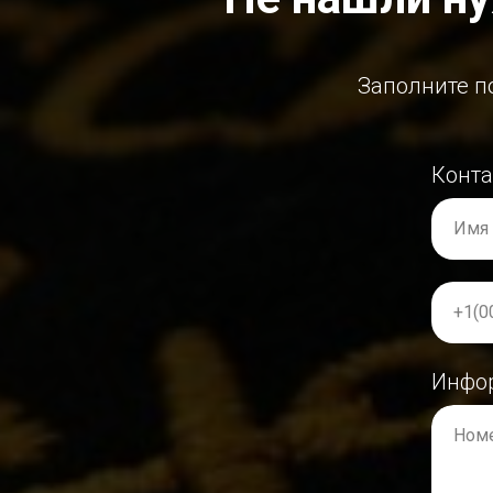
Заполните п
Конт
Имя
+1(0
Инфо
Номе