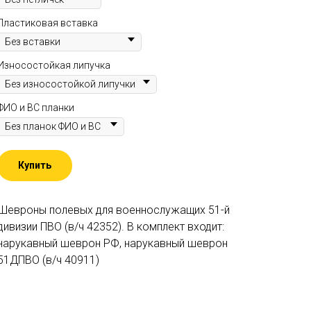
Пластиковая вставка
Износостойкая липучка
ФИО и ВС планки
Купить
Шевроны полевых для военнослужащих 51-й
дивизии ПВО (в/ч 42352). В комплект входит:
нарукавный шеврон РФ, нарукавный шеврон
51ДПВО (в/ч 40911)