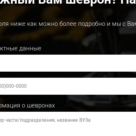
оля ниже как можно более подробно и мы с Ва
актные данные
00)000-0000
рмация о шевронах
р части/подразделения, название ВУЗа