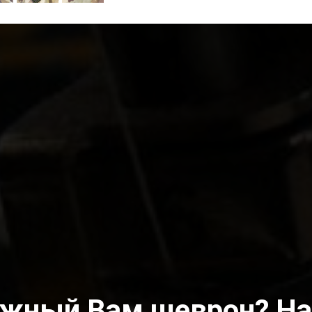
ужный Вам шеврон? На