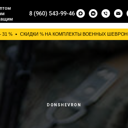
птом
8 (960) 543-99-46
ам
жащим
ащим
СКИДКИ % НА КОМПЛЕКТЫ ВОЕННЫХ ШЕВРОНОВ: от 10 комплекто
DONSHEVRON