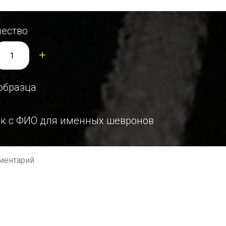
ество
образца
к с ФИО для именных шевронов
ментарий