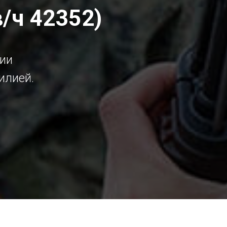
/ч 42352)
ии
илией.