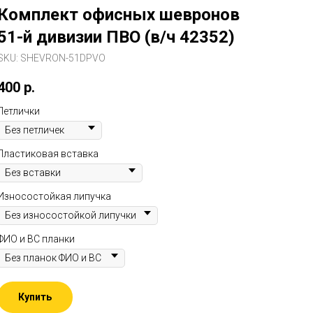
Комплект офисных шевронов
51-й дивизии ПВО (в/ч 42352)
SKU:
SHEVRON-51DPVO
400
р.
Петлички
Пластиковая вставка
Износостойкая липучка
ФИО и ВС планки
Купить