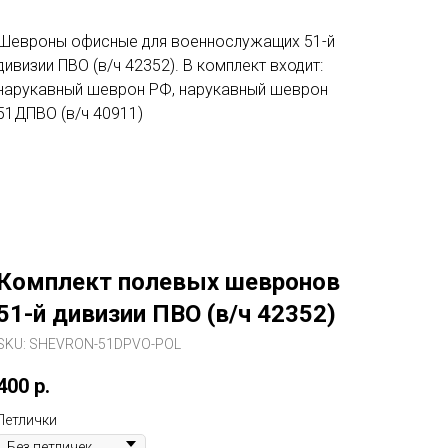
Шевроны офисные для военнослужащих 51-й
дивизии ПВО (в/ч 42352). В комплект входит:
нарукавный шеврон РФ, нарукавный шеврон
51ДПВО (в/ч 40911)
Комплект полевых шевронов
51-й дивизии ПВО (в/ч 42352)
SKU:
SHEVRON-51DPVO-POL
400
р.
Петлички