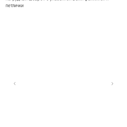
петлички