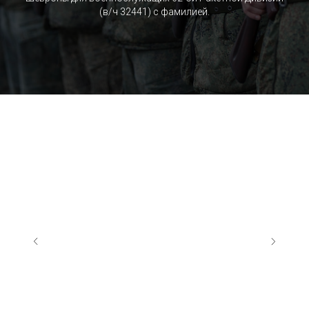
(в/ч 32441) c фамилией.