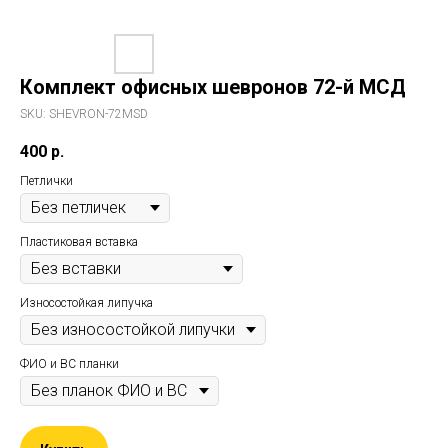
Комплект офисных шевронов 72-й МСД
SKU:
SHEVRON-72MSD
400
р.
Петлички
Пластиковая вставка
Износостойкая липучка
ФИО и ВС планки