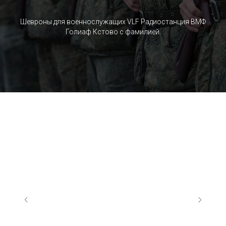
Шевроны для военнослужащих VLF Радиостанция ВМФ
Голиаф Кстово c фамилией.