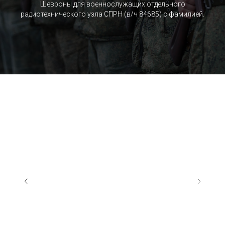
Шевроны для военнослужащих отдельного
радиотехнического узла СПРН (в/ч 84685) c фамилией.