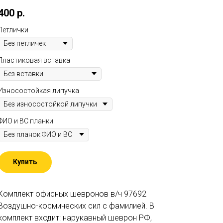
400
р.
Петлички
Пластиковая вставка
Износостойкая липучка
ФИО и ВС планки
Купить
Комплект офисных шевронов в/ч 97692
Воздушно-космических сил c фамилией. В
комплект входит: нарукавный шеврон РФ,