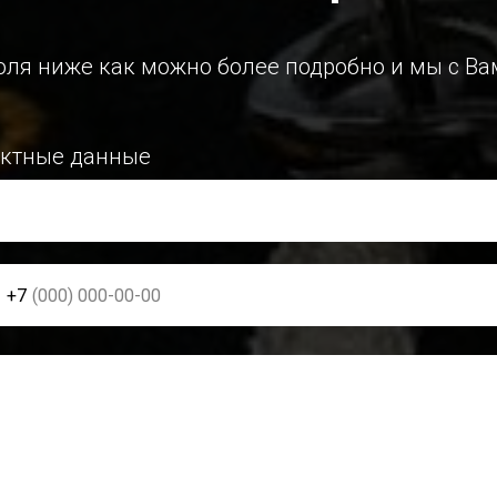
оля ниже как можно более подробно и мы с Ва
актные данные
+7
рмация о шевронах
р части/подразделения, название ВУЗа