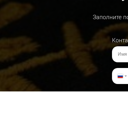
Заполните п
Конт
Имя
Инфо
Номе