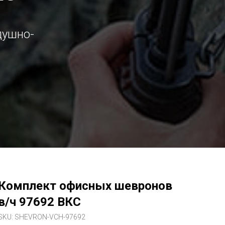
душно-
Комплект офисных шевронов
в/ч 97692 ВКС
SKU:
SHEVRON-VCH-97692