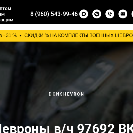
птом
8 (960) 543-99-46
ам
жащим
ащим
СКИДКИ % НА КОМПЛЕКТЫ ВОЕННЫХ ШЕВРОНОВ: от 10 компле
DONSHEVRON
евроны в/ч 97692 В