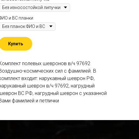
ФИО и ВС планки
Купить
Комплект полевых шевронов в/ч 97692
Воздушно-космических сил c фамилией. В
комплект входит: нарукавный шеврон РФ,
нарукавный шеврон в/ч 97692, нагрудный
шеврон ВС РФ, нагрудный шеврон с указанной
Вами фамилией и петлички