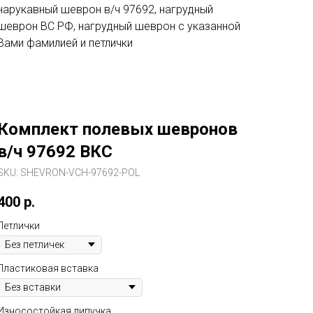
нарукавный шеврон в/ч 97692, нагрудный
шеврон ВС РФ, нагрудный шеврон с указанной
Вами фамилией и петлички
Комплект полевых шевронов
в/ч 97692 ВКС
SKU:
SHEVRON-VCH-97692-POL
400
р.
Петлички
Пластиковая вставка
Износостойкая липучка